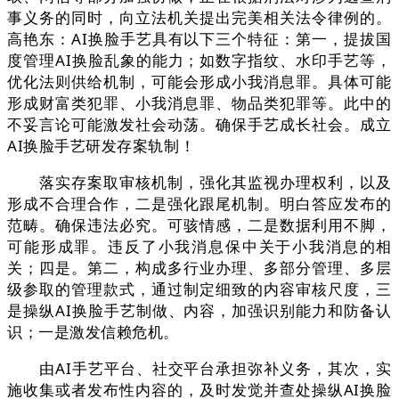
事义务的同时，向立法机关提出完美相关法令律例的。
高艳东：AI换脸手艺具有以下三个特征：第一，提拔国
度管理AI换脸乱象的能力；如数字指纹、水印手艺等，
优化法则供给机制，可能会形成小我消息罪。具体可能
形成财富类犯罪、小我消息罪、物品类犯罪等。此中的
不妥言论可能激发社会动荡。确保手艺成长社会。成立
AI换脸手艺研发存案轨制！
落实存案取审核机制，强化其监视办理权利，以及
形成不合理合作，二是强化跟尾机制。明白答应发布的
范畴。确保违法必究。可骇情感，二是数据利用不脚，
可能形成罪。违反了小我消息保中关于小我消息的相
关；四是。第二，构成多行业办理、多部分管理、多层
级参取的管理款式，通过制定细致的内容审核尺度，三
是操纵AI换脸手艺制做、内容，加强识别能力和防备认
识；一是激发信赖危机。
由AI手艺平台、社交平台承担弥补义务，其次，实
施收集或者发布性内容的，及时发觉并查处操纵AI换脸