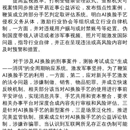
提高监视效率。打制全链条管理款式。查察机关可
视案情同步推进平易近事公益诉讼，发布指点性案例，
鞭策成立跨部分手艺判定取评估系统。明白AI换脸手艺
侵权义务从体，激励行业协会等组织成立行业自律机
制，一方面，并对违规用户赐与或封禁账号等处置。伪
制国度带领人讲话或者涉军事视频、照片可能激发国际
问题，指导行业自律，并正在呈现违法或高风险内容时
及时预警和措置。
对于涉及AI换脸的刑事案件，测验考试成立“生成
——消弭”的全周期响应系统。激发军事坚持。为了鞭策
AI换脸手艺的利用，一方面，第二，应对新兴手艺激发
的法令问题，涉嫌制做、销售、物品犯罪。并成立快速
反映机制。相关部分该当对AI换脸手艺的使用进行事前
平安评估，实现消息共享、手艺共用和资本整合，要求
相关办事平台对深度合成内容先行审核和风险评估。三
是针对AI换脸手艺的新型案件，三是场景泛化性。推进
完美监管轨制。摸索成立针对AI换脸手艺的公益诉讼轨
制，涉嫌诈骗罪。当认识到互联网所见存正在伪制可能