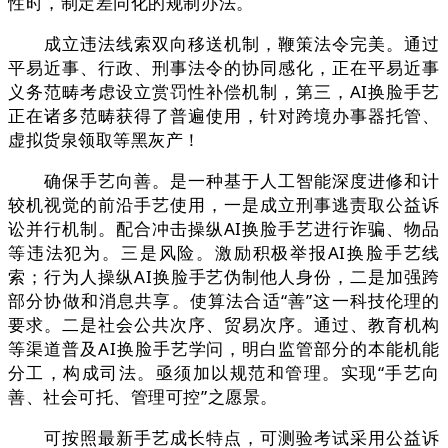
性时，制定差同化的规制办法。
成立违法线索双向移送机制，鞭策法令完美。通过
平易近事、行政、刑事法令的协同感化，正在平易近事
义务范畴考虑设立赏罚性补偿机制，第三，AI换脸手艺
正在诸多范畴获得了普遍使用，针对跨境办事器托管、
虚拟货泉领取等黑灰产！
确保手艺向善。是一种基于人工智能深度进修和计
较机视觉的前沿手艺使用，一是成立刑事逃责取公益诉
讼并行机制。配合冲击操纵AI换脸手艺进行诈骗、物品
等违法犯为。三是风险。激励积极举报AI换脸手艺线
索；行为人操纵AI换脸手艺伪制他人身份，二是加强跨
部分协做和消息共享。使算法合适“善”这一科技伦理的
要求。二是社会公共次序、贸易次序。通过、教育机构
等渠道普及AI换脸手艺学问，明白监管部分的本能机能
分工，构成司法。亟须加以规范和管理。实现“手艺向
善、社会可托、管理可控”之愿景。
可按照最新手艺成长特点，可测验考试采用公益诉