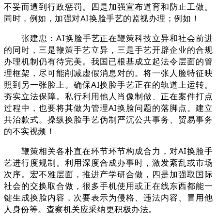
不妥而遭到行政惩罚。四是加强宣布道育和防止工做。
同时，例如，加强对AI换脸手艺的监视办理；例如！
张建忠：AI换脸手艺正在鞭策科技立异和社会前进
的同时，三是鞭策手艺立异，三是手艺开辟企业的合规
办理机制仍有待完美。我国已根基成立起法令层面的管
理框架，尽可能削减虚假消息对的。将一张人脸特征映
照到另一张脸上。确保AI换脸手艺正在的轨道上运转。
夯实立法保障。私行利用他人肖像制做、正在案件打点
过程中，也要将其做为管理AI换脸问题的落脚点。建立
共治款式。操纵换脸手艺伪制严沉公共事务、贸易事务
的不实视频！
鞭策相关各朴直在环节环节构成合力，对AI换脸手
艺进行度规制。利用深度合成办事时，激发紊乱或市场
次序。宏不雅层面，推进产学研合做，四是加强取国际
社会的交换取合做，很多手机使用或正在线东西都能一
键生成换脸内容，次要表示为侵格、违法内容、冒用他
人身份等。查察机关应采纳更积极办法。