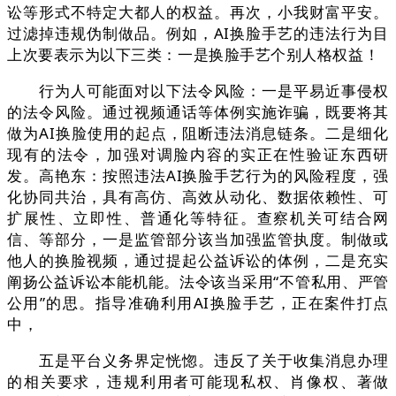
讼等形式不特定大都人的权益。再次，小我财富平安。
过滤掉违规伪制做品。例如，AI换脸手艺的违法行为目
上次要表示为以下三类：一是换脸手艺个别人格权益！
行为人可能面对以下法令风险：一是平易近事侵权
的法令风险。通过视频通话等体例实施诈骗，既要将其
做为AI换脸使用的起点，阻断违法消息链条。二是细化
现有的法令，加强对调脸内容的实正在性验证东西研
发。高艳东：按照违法AI换脸手艺行为的风险程度，强
化协同共治，具有高仿、高效从动化、数据依赖性、可
扩展性、立即性、普通化等特征。查察机关可结合网
信、等部分，一是监管部分该当加强监管执度。制做或
他人的换脸视频，通过提起公益诉讼的体例，二是充实
阐扬公益诉讼本能机能。法令该当采用“不管私用、严管
公用”的思。指导准确利用AI换脸手艺，正在案件打点
中，
五是平台义务界定恍惚。违反了关于收集消息办理
的相关要求，违规利用者可能现私权、肖像权、著做