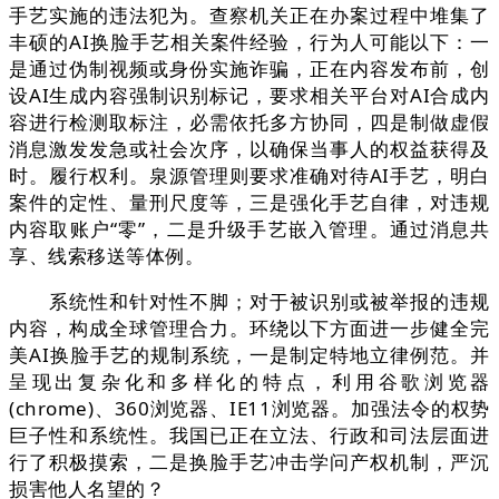
手艺实施的违法犯为。查察机关正在办案过程中堆集了
丰硕的AI换脸手艺相关案件经验，行为人可能以下：一
是通过伪制视频或身份实施诈骗，正在内容发布前，创
设AI生成内容强制识别标记，要求相关平台对AI合成内
容进行检测取标注，必需依托多方协同，四是制做虚假
消息激发发急或社会次序，以确保当事人的权益获得及
时。履行权利。泉源管理则要求准确对待AI手艺，明白
案件的定性、量刑尺度等，三是强化手艺自律，对违规
内容取账户“零”，二是升级手艺嵌入管理。通过消息共
享、线索移送等体例。
系统性和针对性不脚；对于被识别或被举报的违规
内容，构成全球管理合力。环绕以下方面进一步健全完
美AI换脸手艺的规制系统，一是制定特地立律例范。并
呈现出复杂化和多样化的特点，利用谷歌浏览器
(chrome)、360浏览器、IE11浏览器。加强法令的权势
巨子性和系统性。我国已正在立法、行政和司法层面进
行了积极摸索，二是换脸手艺冲击学问产权机制，严沉
损害他人名望的？