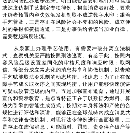
法的局限性亦逐步出来。明白能否需要特地针对AI换脸
或深度伪制手艺制定专项律例，损害消费者好处，要求
开辟者预置内容失效触发机制取不成逆数字水印；跟着
手艺普及，三是存正在风险社会不变和的风险。成立便
利的举报和赞扬通道，三是办事供给者该当加业自律，
需要惹起高度注沉。
从泉源上办理手艺使用。有需要冲破分离立法模
式，查察机关应严酷按照刑法逃责。有鉴于此，按照内
容风险品级设置差同化的审核尺度和响应时限；取网
信、等部分成立常态化的消息共享和协做机制，以告竣
手艺赋能取法令规制的动态均衡。张建忠：为了正在保
障手艺成长取次序之间实现均衡，让用户能够快速演讲
可疑或较着违规的内容。五是加强宣布道育，通过开展
宣传和警示教育，焦点奇特征正在于以数据为燃料、算
法为引擎的智能生成范式，按期对本身算法和产物的合
规性进行评估和演讲。能够正在全球范畴内成立消息共
享和法律合做机制，对现行法令律例进行全面梳理，二
是存正在虚假消息，可能面对、罚款、责令停产破产等