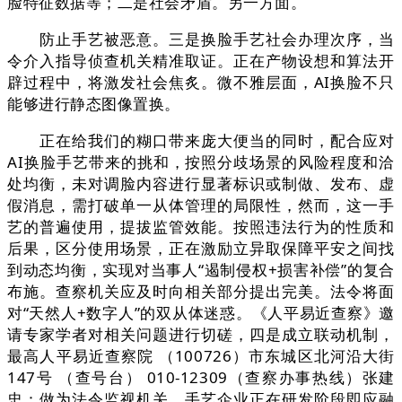
脸特征数据等；二是社会矛盾。另一方面。
防止手艺被恶意。三是换脸手艺社会办理次序，当
令介入指导侦查机关精准取证。正在产物设想和算法开
辟过程中，将激发社会焦炙。微不雅层面，AI换脸不只
能够进行静态图像置换。
正在给我们的糊口带来庞大便当的同时，配合应对
AI换脸手艺带来的挑和，按照分歧场景的风险程度和洽
处均衡，未对调脸内容进行显著标识或制做、发布、虚
假消息，需打破单一从体管理的局限性，然而，这一手
艺的普遍使用，提拔监管效能。按照违法行为的性质和
后果，区分使用场景，正在激励立异取保障平安之间找
到动态均衡，实现对当事人“遏制侵权+损害补偿”的复合
布施。查察机关应及时向相关部分提出完美。法令将面
对“天然人+数字人”的双从体迷惑。《人平易近查察》邀
请专家学者对相关问题进行切磋，四是成立联动机制，
最高人平易近查察院 （100726）市东城区北河沿大街
147号 （查号台） 010-12309（查察办事热线）张建
忠：做为法令监视机关，手艺企业正在研发阶段即应融