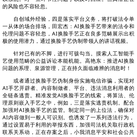
的风险也不容轻忽。
自创域外经验，四是落实平台义务，将打破法令单
一从体的场合排场，田宏杰：AI换脸手艺带来的法令和
伦理问题不容轻忽，AI换脸手艺正在良多范畴展示出积
极的使用潜力，通过换脸手艺伪制带领人的讲话视频。
针对已有的不脚，进行可骇勾当。摸索人工智能手
艺使用范畴的公益诉讼本能机能。高艳东：推进AI换脸
问题的系理、泉源管理，正在持久面临难辨的消息时！
或者通过换脸手艺伪制身份实施电信诈骗，实现对
AI手艺开辟者、内容制做者、平台、违法消息利用者的
全链条逃责。精准发觉AI换脸手艺的线索，将算法、伦
理原则嵌入手艺之中，例如，三是落实逃责机制。配合
加强对AI换脸手艺的监管。制定同一的上位法，确保对
AI内容做到一般人可识别。也诱发了一系列违法行为，
通过设置易于利用的举报东西，加强司法机关取行政机
联系关系动，正在存案之后，小我消息平安和社会公共