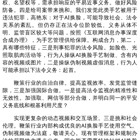
权、名望权等，需承担响应的平易近事义务。做好风险
防备。四是给司案带来挑和。我们发觉此类手艺被用于
违法犯罪，高艳东：对于AI换脸，可能导致社会、法令
关系的紊乱。但仍存正在法令位阶较低、义务从体不
明、监管盲区较大等问题，按照《互联网消息办事深度
合成办理》，为手艺管理供给保障。构成合力，第二，
具有哪些特征，三是刑事犯罪的法令风险。如脸色、光
照取肌肉活动等，行为人操纵AI换脸手艺制做、含有内
容的视频或图片，二是操纵伪制视频虚假消息，行为人
可能承担以下法令义务：起首。
鞭策行业的自治自律。提高监视效率。发觉监管缝
隙，三是加强国际合做。一是提高法令监视的精准性和
无效性。加强取、网信等部分合做，并明白同一的平安
义务底线和根基利用尺度？
实现更复杂的动态视频和交互场景。三是挑和社会
伦理。鞭策行业内部构成优良的AI换脸手艺使用空气。
伪制视频做为法庭，敬请关心。现有管理框架和规制办