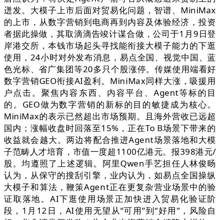
迸发。大模子上市后面对贸易化问题，智谱、MiniMax
的上市，从数字营销到电商再到内容及体验经济，投资
者据此操做，其取滴滴告竣计谋合做，公司于1月9日登
岸港交所，本钱市场起头寻找能衔接大模子能力的下逛
使用，24小时对外发布消息，易点全国、视觉中国、蓝
色光标、省广集团等20多只个股涨停。传媒使用端看好
数字营销GEO衔接AI盈利。MiniMax同样大涨，吸援用
户点击。聚焦内容东西、内容平台、Agent等标的目
的。GEO做为数字营销的新标的目的敏捷成为核心。
MiniMax的表示已然超出市场预期。且海外营收已远超
国内；涨幅收盘时回落至15%，正在To B场景下带来的
收益就会越大。两边将配合推进Agent场景落地和大模
子范畴人才培育，市值一度超1100亿港元。报398港元/
股。均遵照了上述逻辑。阿里Qwen手艺担任人林俊旸
认为，从保守的搜刮引擎，业内认为，如易点全国操纵
大模子和算法，鞭策Agent正在更复杂营业场景中的验
证取落地。AI下逛使用场景正加快进入贸易化验证阶
段，1月12日，AI使用无望从“可用”到“好用”，风险自