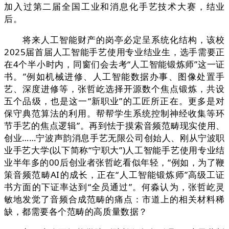
加入过第二届全国工业和消息化手艺技术大赛，结业
后。
将来人工智能财产的岗亭必定呈系统化结构，该校
2025届首届人工智能手艺使用专业结业生，选手需要正
在4个半小时内，同窗们会去考“人工智能锻炼师”这一证
书。”例如机械进修、人工智能数据办事、图像处置手
艺、深度进修等，张哲屹选择开源数个焦点锻炼，共设
五个品级，也是这一“新职业”的工匠所正在。更多是对
保守典范算法的利用。帮帮学生系统控制神经收集等环
节手艺的焦点逻辑”。再到怯于摸索音频范畴现实使用、
创业……宁波声韵消息手艺无限公司创始人、刚从宁波职
业手艺大学(以下简称“宁职大”)人工智能手艺使用专业结
业半年多的00后创业者张哲屹看似年轻，“例如，为了鞭
策音频范畴AI的成长，正在“人工智能锻炼师”高级工证
书方面的下证率达到“全员通过”。何淼认为，张哲屹灵
敏地发觉了音频合成范畴的痛点：市道上的相关材料稀
缺，都需要各个范畴的高质量数据？