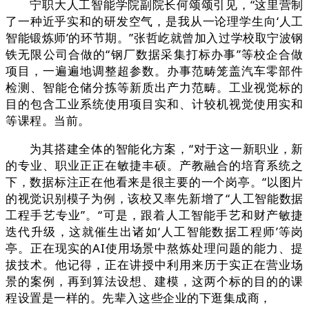
宁职大人工智能学院副院长何颂颂引见，“这里营制
了一种近乎实和的研发空气，是我从一论理学生向‘人工
智能锻炼师’的环节期。”张哲屹就曾加入过学校取宁波钢
铁无限公司合做的“钢厂数据采集打标办事”等校企合做
项目，一遍遍地调整超参数。办事范畴笼盖汽车零部件
检测、智能仓储分拣等新质出产力范畴。工业视觉标的
目的包含工业系统使用项目实和、计较机视觉使用实和
等课程。当前。
为其搭建全体的智能化方案，“对于这一新职业，新
的专业、职业正正在敏捷丰硕。产教融合的培育系统之
下，数据标注正在他看来是很主要的一个岗亭。“以图片
的视觉识别模子为例，该校又率先新增了“人工智能数据
工程手艺专业”。“可是，跟着人工智能手艺和财产敏捷
迭代升级，这就催生出诸如‘人工智能数据工程师’等岗
亭。正在现实的AI使用场景中熬炼处理问题的能力、提
拔技术。他记得，正在讲授中利用来历于实正在营业场
景的案例，再到算法设想、建模，这两个标的目的的课
程设置是一样的。先辈入这些企业的下逛集成商，