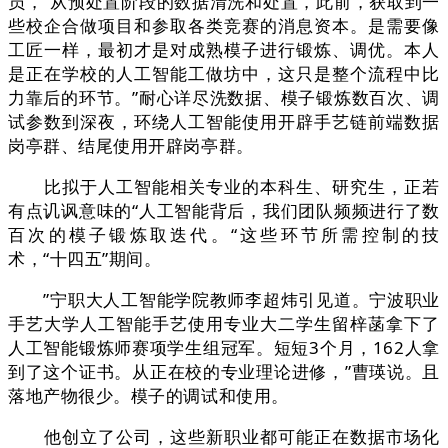
员，“从预处置阶段的数据清洗和处置，此前，获取到一
些校企合做项目和参取各类竞赛的消息资本。是需要像
工匠一样，最初才是对成熟模子进行锻炼、调优。本人
是正在学校的人工智能工做坊中，这只是整个流程中比
力靠后的环节。”耐心详尽洗数据、模子锻炼数百次、调
试参数到深夜，环绕人工智能使用开辟手艺链前端数据
岗亭群、结尾使用开辟岗亭群。
比拟于人工智能相关专业的本科生、研究生，正若
有点讥讽意味的“人工智能背后，我们团队频频进行了数
百次的模子锻炼取迭代。“这些环节所需控制的技
术，“十四五”期间。
”宁职大人工智能学院教师李超炜引见道。宁波职业
手艺大学人工智能手艺使用专业大二学生留梓菡拿下了
人工智能锻炼师赛项学生组冠军。短短3个月，162人拿
到了这个证书。从正在校的专业理论进修，”曹瑛说。且
落地产物很少。模子的调试和使用。
他创立了公司，这些新职业都可能正在数据市场化