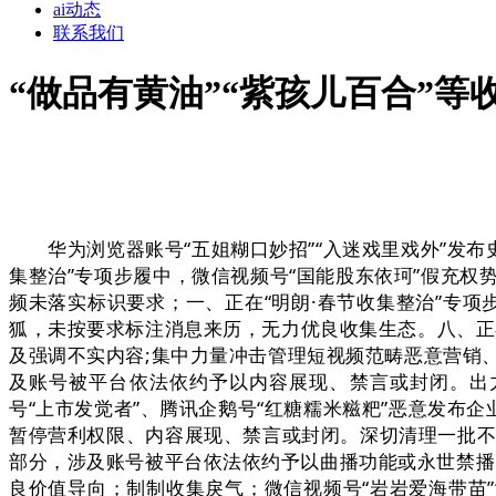
ai动态
联系我们
“做品有黄油”“紫孩儿百合”等
华为浏览器账号“五姐糊口妙招”“入迷戏里戏外”发布史
集整治”专项步履中，微信视频号“国能股东依珂”假充权势
频未落实标识要求；一、正在“明朗·春节收集整治”专
狐，未按要求标注消息来历，无力优良收集生态。八、正在
及强调不实内容;集中力量冲击管理短视频范畴恶意营销、
及账号被平台依法依约予以内容展现、禁言或封闭。出力
号“上市发觉者”、腾讯企鹅号“红糖糯米糍粑”恶意发
暂停营利权限、内容展现、禁言或封闭。深切清理一批不
部分，涉及账号被平台依法依约予以曲播功能或永世禁播。
良价值导向；制制收集戾气；微信视频号“岩岩爱海带苗”