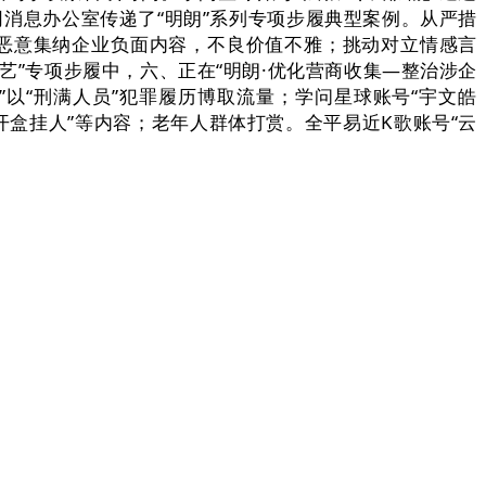
消息办公室传递了“明朗”系列专项步履典型案例。从严措
数据、恶意集纳企业负面内容，不良价值不雅；挑动对立情感言
艺”专项步履中，六、正在“明朗·优化营商收集—整治涉企
”以“刑满人员”犯罪履历博取流量；学问星球账号“宇文皓
开盒挂人”等内容；老年人群体打赏。全平易近K歌账号“云