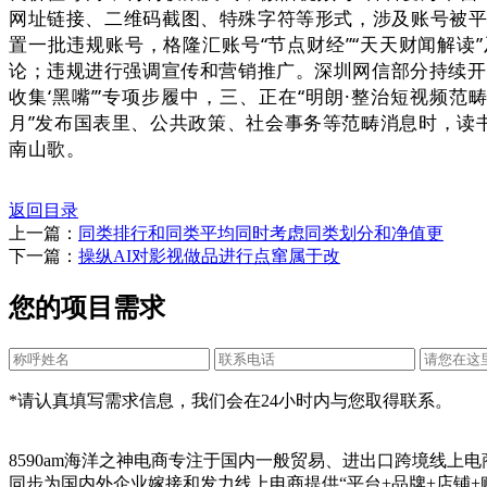
网址链接、二维码截图、特殊字符等形式，涉及账号被平
置一批违规账号，格隆汇账号“节点财经”“天天财闻解读”
论；违规进行强调宣传和营销推广。深圳网信部分持续开展
收集‘黑嘴’”专项步履中，三、正在“明朗·整治短视频
月”发布国表里、公共政策、社会事务等范畴消息时，读书
南山歌
。
返回目录
上一篇：
同类排行和同类平均同时考虑同类划分和净值更
下一篇：
操纵AI对影视做品进行点窜属于改
您的项目需求
*请认真填写需求信息，我们会在24小时内与您取得联系。
8590am海洋之神电商专注于国内一般贸易、进出口跨境线上
同步为国内外企业嫁接和发力线上电商提供“平台+品牌+店铺+