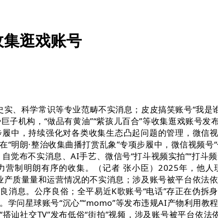
收集逛戏账号
实、科学常识等专业范畴不实消息；皮皮搞笑账号“我是谁
巨子机构，“做品有黄油”“紫孩儿百合”等收集逛戏账号发
项步履中，持续强化对各类收集生态凸起问题的管理，微信视
“明朗·整治收集曲播打赏乱象”专项步履中，微信视频号“优
自觉布不实消息、AI手艺、微信号“打斗视频实拍”“打斗频
营制明朗有序的收集。（记者 张小臣）2025年，他人
布企业产质量量和运营情况的不实消息；涉及账号被平台依法
良消息。公序良俗；全平易近K歌账号“电话”存正在伪拆
学问星球账号“沉心”“momo”等发布违规AI产物利用
“搭讪社交TV”发布低俗“街拍”视频，涉及账号被平台依法