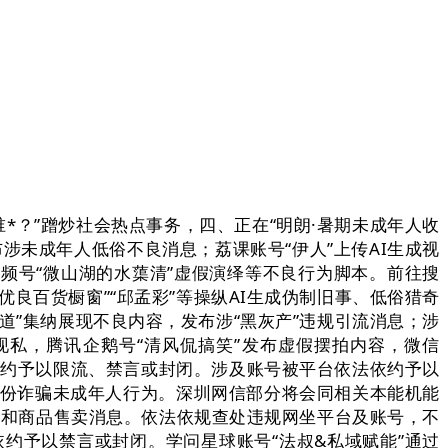
*？”蹭炒社会热点事务，四、正在“明朗·暑期未成年人收
布涉未成年人低俗不良消息；荔课账号“伊人”上传AI生成视
频号“微山湖的水蕖清”虚假演绎等不良行为脚本。前往搜
良百货橱窗”“邱孟彩”等操纵AI生成伪制旧事、低俗猎奇
道”集纳展现不良内容，发布涉“黑灰产”违规引流消息；涉
现私，腾讯企鹅号“清风侃搞笑”发布虚假摆拍内容，微信
依约予以限流、禁言或封闭。涉及账号被平台依法依约予以
身份诈骗未成年人行为。深圳网信部分将会同相关本能机能
教程和商品售卖消息。依法依规查处违规网坐平台及账号，不
依约予以禁言或封闭。学问星球账号“法叔&私域赋能”通过