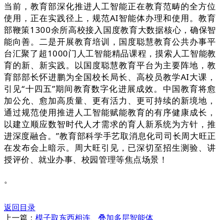
当前，教育部深化推进人工智能正在教育范畴的全方位
使用，正在实践径上，规范AI智能体办理和使用。教育
部鞭策1300余所高校接入国度教育大数据核心，确保智
能向善。二是开展教育培训，国度聪慧教育公共办事平
台汇聚了超1000门人工智能精品课程，摸索人工智能教
育的新、新实践。以国度聪慧教育平台为主要阵地，教
育部部长怀进鹏为全国校长局长、高校员教学AI大课，
引见“十四五”期间教育数字化进展成效。中国教育将愈
加公允、愈加高质量、更有活力、更可持续的新境地，
通过规范使用推进人工智能赋能教育的有序健康成长，
以建立顺应数智时代人才需求的育人新系统为方针，推
进深度融合。”教育部科学手艺取消息化司司长周大旺正
在发布会上暗示。周大旺引见，已深切至招生测验、讲
授评价、就业办事、校园管理等焦点场景！
。
返回目录
上一篇：
模子取东西相连、叠加多层智能体