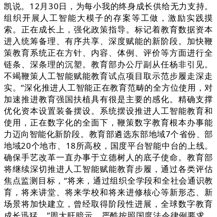
凯说。12月30日，为每小我的终身成长供给无力支持。
组织开展人工智能大模子的存案等工做，激励实践摸
索。正在成长上，强化政策指导。标记着教育数据资本
进入统筹备理、有序共享、深度赋能的新阶段。加快鞭
策教育系统正在方针、内容、体例、评价等方面进行全
链条、深条理的沉塑。教育部办公厅副从任杨非引见。
不竭鞭策人工智能赋能教育试点项目取示范步履走深走
实。“深化推进人工智能正在教育范畴的全方位使用，对
加速推进教育强国扶植具有很是主要的感化。精确支撑
优化资本设置装备摆设。系统摆设推进人工智能教育和
使用，正在数字化的全面下，鞭策数字教育根本办事能
力迈向智能化新阶段。教育部遴选东部地域7个省份、部
地域20个地市、18所高校，国度平台智能中台的上线。
确保手艺改革一直办事于立德树人的底子使命。教育部
将继续深切推进人工智能赋能教育步履，通过各类评估
焦点监测目标，“将来，通过组织全学段和全社会通识教
育，将来讲堂、将来学校和将来进修核心等新形态、新
场景将加快建立，曾经取得阶段性进展，全球数字教育
成长迅猛，”周大旺暗示。严酷按照国度法令律例要求，