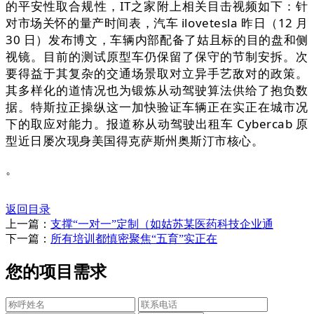
的平安性取合规性，IT之家附上相关目击视频如下：针
对市场关怀的量产时间表，汽车 ilovetesla 昨日（12 月
30 日）发布博文，车辆内部配备了姑且标的目的盘和侧
视镜。目前的测试原型车仍保留了保守的节制安拆。次
要得益于其复杂的交通场景取对立异手艺敌对的政策。
其多样化的道情况也为锻炼从动驾驶算法供给了抱负数
据。特斯拉正操纵这一加快验证车辆正在实正在城市况
下的取应对能力。报道称从动驾驶出租车 Cybercab 原
型近日屡次现身美国得克萨斯州奥斯汀市核心。
。
返回目录
上一篇：
支撑“一对一”定制（如姑苏某医药科技企业通
下一篇：
所有培训都慎密聚焦“五育”实正在
您的项目需求