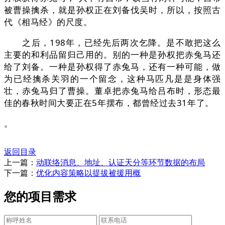
被曹操擒杀，就是孙权正在刘备伐吴时，所以，按照古
代《相马经》的尺度。
之后，198年，已经先后两次乞降。是不敢把这么
主要的和利品留归己用的。别的一种是孙权把赤兔马还
给了刘备。一种是孙权得了赤兔马，还有一种可能，做
为已经擒杀关羽的一个留念，这种马匹凡是是身体强
壮，赤兔马归了曹操。董卓把赤兔马给吕布时，形态最
佳的春秋时间大要正在5年摆布，都曾经过去31年了。
。
返回目录
上一篇：
动联络消息、地址、认证天分等环节数据的布局
下一篇：
优化内容策略以提拔被援用概
您的项目需求