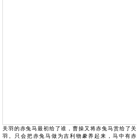
关羽的赤兔马最初给了谁，曹操又将赤兔马赏给了关
羽。只会把赤兔马做为吉利物豢养起来，马中有赤