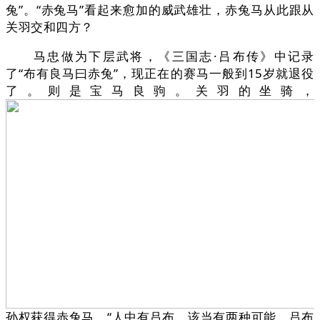
兔”。“赤兔马”看起来愈加的威武雄壮，赤兔马从此跟从
关羽交和四方？
马忠做为下层武将，《三国志·吕布传》中记录
了“布有良马曰赤兔”，现正在的赛马一般到15岁就退役
了。则是宝马良驹。关羽的坐骑，
孙权获得赤兔马，“人中有吕布，该当有两种可能，吕布