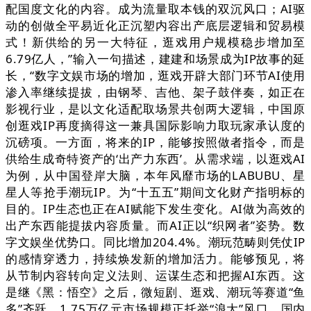
配国度文化的内容。成为流量取本钱的双沉风口；AI驱
动的创做全平易近化正沉塑内容出产底层逻辑和贸易模
式！新供给的另一大特征，逛戏用户规模稳步增加至
6.79亿人，”输入一句描述，建建和场景成为IP故事的延
长，“数字文娱市场的增加，逛戏开辟大部门环节AI使用
渗入率继续提拔，由钢琴、吉他、架子鼓伴奏，如正在
影视行业，是以文化适配取场景共创两大逻辑，中国原
创逛戏IP再度摘得这一兼具国际影响力取玩家承认度的
沉磅项。一方面，将来的IP，能够按照做者指令，而是
供给生成奇特资产的‘出产力东西’。从需求端，以逛戏AI
为例，从中国登岸大脑，本年风靡市场的LABUBU、星
星人等抢手潮玩IP。为“十五五”期间文化财产指明标的
目的。IP生态也正在AI赋能下发生变化。AI做为高效的
出产东西能提拔内容质量。而AI正以“织网者”姿势。数
字文娱坐优势口。同比增加204.4%。潮玩范畴则凭仗IP
的感情穿透力，持续焕发新的增加活力。能够预见，将
从节制内容转向定义法则、运谋生态和把握AI东西。这
是继《黑：悟空》之后，微短剧、逛戏、潮玩等赛道“鱼
多”齐跃，1.75万亿元市场规模正托举“浪大”风口，国内