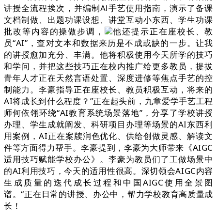
讲授全流程挨次，并编制Al手艺使用指南，演示了备课
文档制做、出题功课设想、讲堂互动小东西、学生功课
批改等内容的操做步调，
他还提示正在座校长、教
员“AI”，查对文本和数据来历是不成或缺的一步。让我
的讲授愈加充分、丰满。他将积极使用今天所学的技巧
和学问，并把这些技巧正在校内推广给更多教员，提拔
青年人才正在天然言语处置、深度进修等焦点手艺的控
制能力。李豪指导正在座校长、教员积极互动，将来的
AI将成长到什么程度？”正在起头前，九章爱学手艺工程
师何依翎环绕“AI教育系统场景落地”，分享了学校讲授
办理、学生成就阐发、科研项目办理等场景的AI东西利
用案例，AI正在案牍润色优化、供给创做灵感、解读文
件等方面得力帮手。李豪提到，李豪为大师带来《AIGC
适用技巧赋能学校办公》。李豪为教员们了工做场景中
的AI利用技巧，今天的适用性很高。深切领会AIGC内容
生成质量的迭代成长过程和中国AIGC使用全景图
谱。“正在日常的讲授、办公中，帮力学校教育高质量成
长！