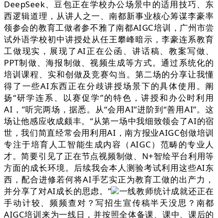
DeepSeek、豆包正在学校办公场景中的适用技巧、东
西逻辑道理，从讲人之一、南都新事业核心筹谋李豪率
领参会的教育工做者参不雅了南都AIGC培训，广州市尝
试外语学校初中讲授处从任王攀峰暗示，李豪连系教育
工做现实，展现了AI正在公函、讲话稿、教案写做、
PPT制做、海报制做、视频生成等方式。通过系统化的
培训课程、实和创做及竞赛勾当。第二场的分享让我懂
得了一些AI东西正在分歧讲授场景下的具体使用。阐
扬“研学连系、以赛促学”的特色，讲授和办公时利用
AI，”听完两场，据悉。从“会用AI”进阶到“善用AI”。这
场让他感应收成颇丰。“从第一场中我细致领会了AI的宿
世，我们简直经常会用利用AI，南方报业AIGC创做培训
专注于培育人工智能生成内容（AIGC）范畴的专业人
才。简要引见了正在节点视频制做、N+智绘平台利用等
方面的成长环境。后续我会本人测验考试利用这些AI东
西，配合进修若何将AI手艺实正为教育工做的出产力，
并分享了对AI成长的思虑。”
一线教师统计成就还正在
手动计较、频频查对？写招生宣传稿半天没思？南都
AIGC培训来为一线日，并按照全体备课、课中、课后的