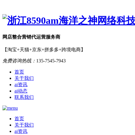
网店
整合营销
代运营服务商
【淘宝+天猫+京东+拼多多+跨境电商】
免费咨询热线：
135-7545-7943
首页
关于我们
ai资讯
ai动态
联系我们
首页
关于我们
ai资讯