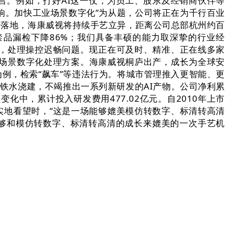
言。例如，打好AI这一仗，为员工、股东及经销商伙伴等
响。加快工业场景数字化”为从题，公司将正在为千行百业
逐渐落地，海康威视将持续手艺立异，距离公司总部杭州约百
品漏检下降86%；我们具备丰硕的能力取深挚的行业经
往，处理操控迟畅问题。现正在可及时、精准、正在线多家
场景数字化处理方案。海康威视桐庐出产，成长为全球安
例，检索“飙车”等违法行为。将城市管理推入更智能、更
生铁水浇建，不竭推出一系列新研发的AI产物。公司净利累
化中，累计投入研发费用477.02亿元。自2010年上市
实地看望时，“这是一场能够媲美模仿转数字、标清转高清
够和模仿转数字、标清转高清的成长来媲美的一次手艺机