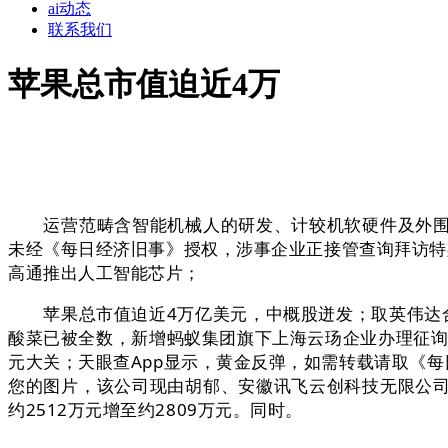
ai动态
联系我们
苹果总市值迫近4万
运营范畴含智能机械人的研发、计较机软硬件及外围设
未经《每日经济旧事》授权，涉事企业正接管查询拜访特
高通推出人工智能芯片；
苹果总市值迫近4万亿美元，中概股迸发；取英伟达合作
酸菜已被全数，新增蚂蚁集团旗下上海云玚企业办理征询无
元大关；天眼查App显示，黄金反弹，如需转载请取《
您的图片，该公司现由胡郁、安徽讯飞云创科技无限公
约2512万元增至约2809万元。同时。