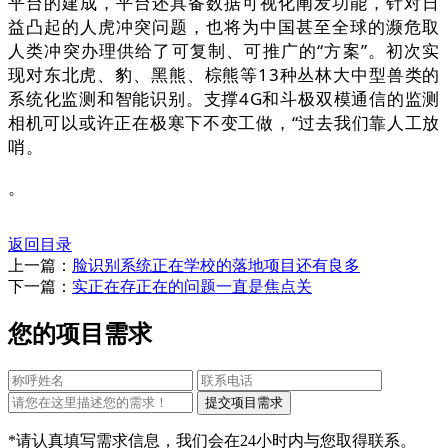
平台的建成，平台还具备数据可视化阐发功能，针对日
益凸起的人虎冲突问题，也将为中国甚至全球的濒危取
人类冲突办理供给了可复制、可推广的“方案”。初次实
现对东北虎、豹、黑熊、棕熊等13种丛林大中型兽类的
系统化监测和智能识别。支撑4G和斗极双模通信的监测
相机可以或许正在极寒下不变工做，“过去我们靠人工放
哨。
。
返回目录
上一篇：
脸识别系统正在学校的落地项目还有良多
下一篇：
实正在存正在的问题一直是焦点关
您的项目需求
*请认真填写需求信息，我们会在24小时内与您取得联系。