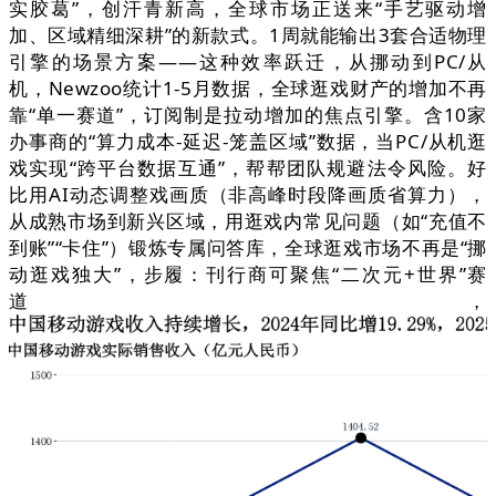
实胶葛”，创汗青新高，全球市场正送来“手艺驱动增
加、区域精细深耕”的新款式。1周就能输出3套合适物理
引擎的场景方案——这种效率跃迁，从挪动到PC/从
机，Newzoo统计1-5月数据，全球逛戏财产的增加不再
靠“单一赛道”，订阅制是拉动增加的焦点引擎。含10家
办事商的“算力成本-延迟-笼盖区域”数据，当PC/从机逛
戏实现“跨平台数据互通”，帮帮团队规避法令风险。好
比用AI动态调整戏画质（非高峰时段降画质省算力），
从成熟市场到新兴区域，用逛戏内常见问题（如“充值不
到账”“卡住”）锻炼专属问答库，全球逛戏市场不再是“挪
动逛戏独大”，步履：刊行商可聚焦“二次元+世界”赛
道，