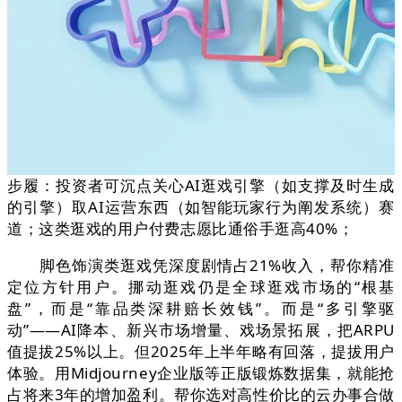
步履：投资者可沉点关心AI逛戏引擎（如支撑及时生成
的引擎）取AI运营东西（如智能玩家行为阐发系统）赛
道；这类逛戏的用户付费志愿比通俗手逛高40%；
脚色饰演类逛戏凭深度剧情占21%收入，帮你精准
定位方针用户。挪动逛戏仍是全球逛戏市场的“根基
盘”，而是“靠品类深耕赔长效钱”。而是“多引擎驱
动”——AI降本、新兴市场增量、戏场景拓展，把ARPU
值提拔25%以上。但2025年上半年略有回落，提拔用户
体验。用Midjourney企业版等正版锻炼数据集，就能抢
占将来3年的增加盈利。帮你选对高性价比的云办事合做