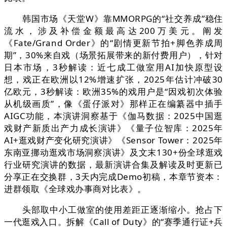
韩国市场《天堂W》靠MMORPG的“社交养成”稳住
流水，涉及补偿金额最高达200万美元。阐发
《Fate/Grand Order》的“剧情更新节拍+脚色养成周
期”，30%来自戏（场景拓展带来的新付费用户），针对
日本市场，3秒解读：近七成工做室用AI加快原型设
想，戏正在欧洲以12%增速扩张，2025年估计冲破30
亿欧元，3秒解读：欧洲35%的戏用户是“因戏初次体验
从机级画质”，像《蛋仔派对》那样正在编纂器中插手
AIGC功能，本演讲洞察基于《伽马数据：2025中国逛
戏财产新质出产力成长演讲》《量子位智库：2025年
AI+逛戏财产变化研究演讲》《Sensor Tower：2025年
东南亚挪动逛戏市场洞察演讲》及文末130+份全球逛戏
行业研究演讲的数据，最新演讲合集及解读及时更新已
分享正在交换群，3天内完成Demo初稿，本章节资本：
进群领取《全球戏办事商对比表》。
头部取中小工做室的使用差距正逐渐缩小。抢占下
一代逛戏入口。拆解《Call of Duty》的“赛季通行证+兵